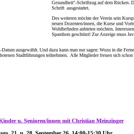
Gesundheit"-Schriftzug auf dem Rücken. Die
Schrift ausgestattet.
Des weiteren möchte der Verein sein Kursp
neuen Dozenten/innen, die Kurse und Vor
Wohlbefinden anbieten möchten. Interesse
Spambots geschützt! Zur Anzeige muss JavaS
Datum ausgewählt. Und dazu kann man nur sagen: Wozu in die Ferne sc
ebotenen Stadtführungen teilnehmen. Alle Mitglieder freuen sich schon 
Kinder u. Senioren/innen
mit Christian Meinzinger
ags, 21. u. 28. September 26, 14:00-15:30 Uhr