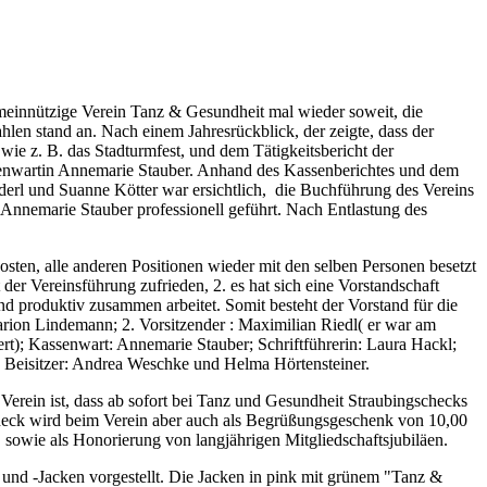
innützige Verein Tanz & Gesundheit mal wieder soweit, die
en stand an. Nach einem Jahresrückblick, der zeigte, dass der
 , wie z. B. das Stadturmfest, und dem Tätigkeitsbericht der
ssenwartin Annemarie Stauber. Anhand des Kassenberichtes und dem
derl und Suanne Kötter war ersichtlich, die Buchführung des Vereins
 Annemarie Stauber professionell geführt. Nach Entlastung des
osten, alle anderen Positionen wieder mit den selben Personen besetzt
it der Vereinsführung zufrieden, 2. es hat sich eine Vorstandschaft
 produktiv zusammen arbeitet. Somit besteht der Vorstand für die
arion Lindemann; 2. Vorsitzender : Maximilian Riedl( er war am
dert); Kassenwart: Annemarie Stauber; Schriftführerin: Laura Hackl;
 Beisitzer: Andrea Weschke und Helma Hörtensteiner.
Verein ist, dass ab sofort bei Tanz und Gesundheit Straubingschecks
heck wird beim Verein aber auch als Begrüßungsgeschenk von 10,00
, sowie als Honorierung von langjährigen Mitgliedschaftsjubiläen.
 und -Jacken vorgestellt. Die Jacken in pink mit grünem "Tanz &