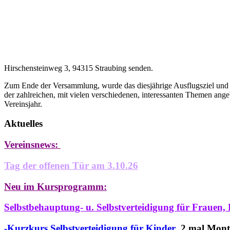
Hirschensteinweg 3, 94315 Straubing senden.
Zum Ende der Versammlung, wurde das diesjährige Ausflugsziel und -
der zahlreichen, mit vielen verschiedenen, interessanten Themen ang
Vereinsjahr.
Aktuelles
Vereinsnews:
Tag der offenen Tür am 3.10.26
Neu im Kursprogramm:
Selbstbehauptung- u. Selbstverteidigung für Frauen, 
-Kurzkurs Selbstverteidigung für Kinder
, 2 mal Mont