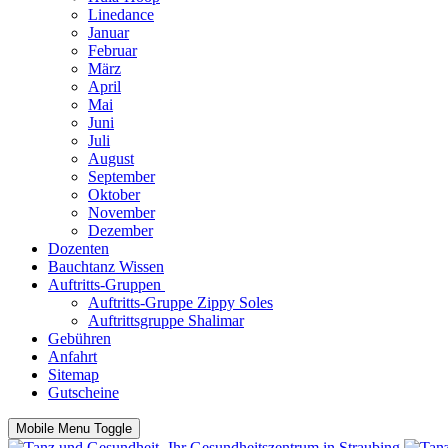
Linedance
Januar
Februar
März
April
Mai
Juni
Juli
August
September
Oktober
November
Dezember
Dozenten
Bauchtanz Wissen
Auftritts-Gruppen
Auftritts-Gruppe Zippy Soles
Auftrittsgruppe Shalimar
Gebühren
Anfahrt
Sitemap
Gutscheine
Mobile Menu Toggle