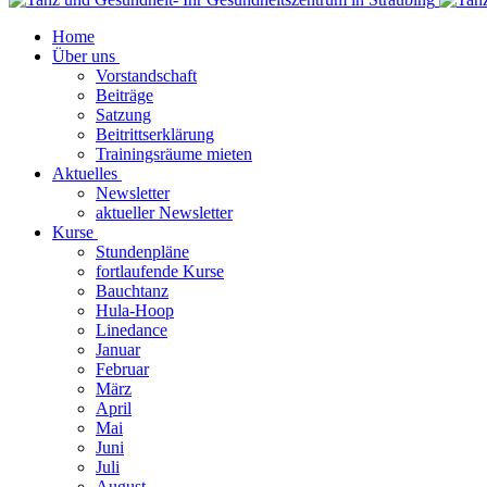
Home
Über uns
Vorstandschaft
Beiträge
Satzung
Beitrittserklärung
Trainingsräume mieten
Aktuelles
Newsletter
aktueller Newsletter
Kurse
Stundenpläne
fortlaufende Kurse
Bauchtanz
Hula-Hoop
Linedance
Januar
Februar
März
April
Mai
Juni
Juli
August