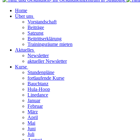
Home
Über uns
Vorstandschaft
Beiträge
Satzung
Beitrittserklärung
Trainingsräume mieten
Aktuelles
Newsletter
aktueller Newsletter
Kurse
Stundenpläne
fortlaufende Kurse
Bauchtanz
Hula-Hoop
Linedance
Januar
Februar
März
April
Mai
Juni
Juli
August