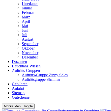
Linedance
Januar
Februar
März
April
Mai
Juni
Juli
August
September
Oktober
November
Dezember
Dozenten
Bauchtanz Wissen
Auftritts-Gruppen
Auftritts-Gruppe Zippy Soles
Auftrittsgruppe Shalimar
Gebühren
Anfahrt
Sitemap
Gutscheine
Mobile Menu Toggle