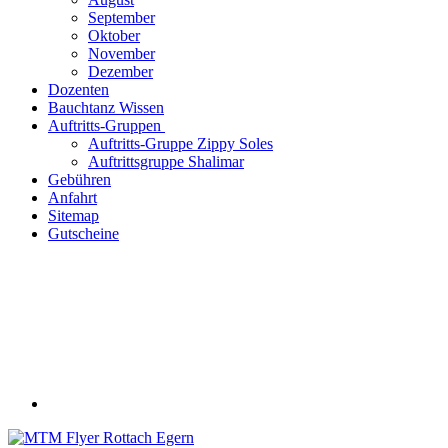
September
Oktober
November
Dezember
Dozenten
Bauchtanz Wissen
Auftritts-Gruppen
Auftritts-Gruppe Zippy Soles
Auftrittsgruppe Shalimar
Gebühren
Anfahrt
Sitemap
Gutscheine