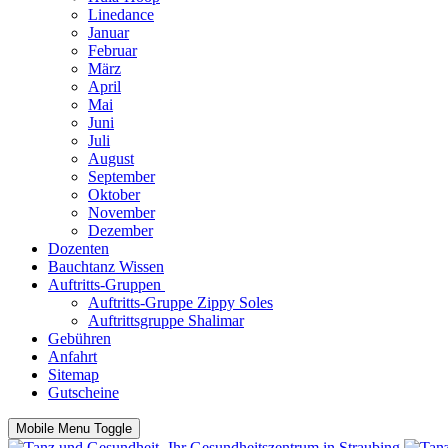
Linedance
Januar
Februar
März
April
Mai
Juni
Juli
August
September
Oktober
November
Dezember
Dozenten
Bauchtanz Wissen
Auftritts-Gruppen
Auftritts-Gruppe Zippy Soles
Auftrittsgruppe Shalimar
Gebühren
Anfahrt
Sitemap
Gutscheine
Mobile Menu Toggle