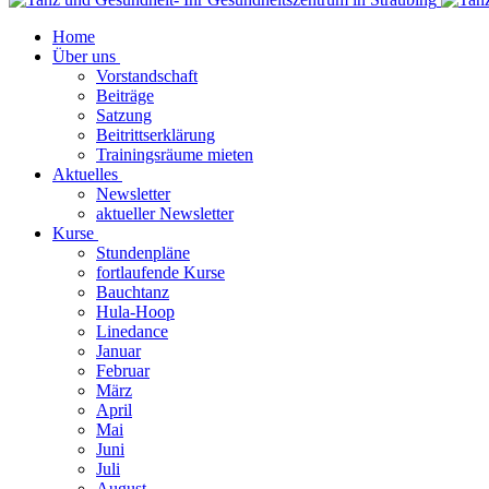
Home
Über uns
Vorstandschaft
Beiträge
Satzung
Beitrittserklärung
Trainingsräume mieten
Aktuelles
Newsletter
aktueller Newsletter
Kurse
Stundenpläne
fortlaufende Kurse
Bauchtanz
Hula-Hoop
Linedance
Januar
Februar
März
April
Mai
Juni
Juli
August