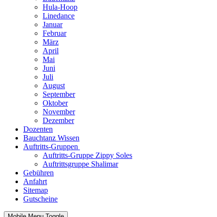
Hula-Hoop
Linedance
Januar
Februar
März
April
Mai
Juni
Juli
August
September
Oktober
November
Dezember
Dozenten
Bauchtanz Wissen
Auftritts-Gruppen
Auftritts-Gruppe Zippy Soles
Auftrittsgruppe Shalimar
Gebühren
Anfahrt
Sitemap
Gutscheine
Mobile Menu Toggle