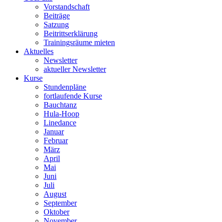
Vorstandschaft
Beiträge
Satzung
Beitrittserklärung
Trainingsräume mieten
Aktuelles
Newsletter
aktueller Newsletter
Kurse
Stundenpläne
fortlaufende Kurse
Bauchtanz
Hula-Hoop
Linedance
Januar
Februar
März
April
Mai
Juni
Juli
August
September
Oktober
November