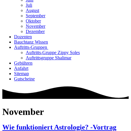
Juli
August
September
Oktober
November
Dezember
Dozenten
Bauchtanz Wissen
Auftritts-Gruppen
Auftritts-Gruppe Zippy Soles
Auftrittsgruppe Shalimar
Gebühren
Anfahrt
Sitemap
Gutscheine
November
Wie funktioniert Astrologie? -Vortrag