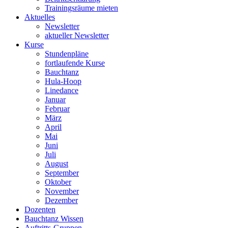
Trainingsräume mieten
Aktuelles
Newsletter
aktueller Newsletter
Kurse
Stundenpläne
fortlaufende Kurse
Bauchtanz
Hula-Hoop
Linedance
Januar
Februar
März
April
Mai
Juni
Juli
August
September
Oktober
November
Dezember
Dozenten
Bauchtanz Wissen
Auftritts-Gruppen