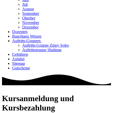
Juli
August
September
Oktober
November
Dezember
Dozenten
Bauchtanz Wissen
Auftritts-Gruppen
Auftritts-Gruppe Zippy Soles
Auftrittsgruppe Shalimar
Gebühren
Anfahrt
Sitemap
Gutscheine
Kursanmeldung und
Kursbezahlung