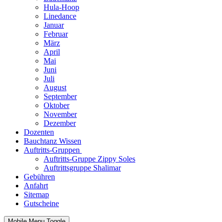
Hula-Hoop
Linedance
Januar
Februar
März
April
Mai
Juni
Juli
August
September
Oktober
November
Dezember
Dozenten
Bauchtanz Wissen
Auftritts-Gruppen
Auftritts-Gruppe Zippy Soles
Auftrittsgruppe Shalimar
Gebühren
Anfahrt
Sitemap
Gutscheine
Mobile Menu Toggle