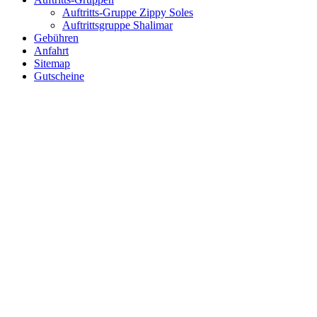
Auftritts-Gruppe Zippy Soles
Auftrittsgruppe Shalimar
Gebühren
Anfahrt
Sitemap
Gutscheine