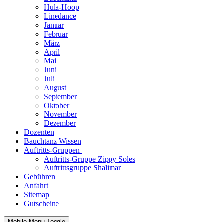
Hula-Hoop
Linedance
Januar
Februar
März
April
Mai
Juni
Juli
August
September
Oktober
November
Dezember
Dozenten
Bauchtanz Wissen
Auftritts-Gruppen
Auftritts-Gruppe Zippy Soles
Auftrittsgruppe Shalimar
Gebühren
Anfahrt
Sitemap
Gutscheine
Mobile Menu Toggle