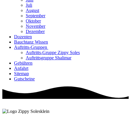
Juli
August
September
Oktober
November
Dezember
Dozenten
Bauchtanz Wissen
Auftritts-Gruppen
Auftritts-Gruppe Zippy Soles
Auftrittsgruppe Shalimar
Gebühren
Anfahrt
Sitemap
Gutscheine