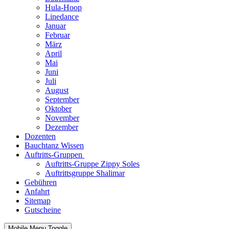
Hula-Hoop
Linedance
Januar
Februar
März
April
Mai
Juni
Juli
August
September
Oktober
November
Dezember
Dozenten
Bauchtanz Wissen
Auftritts-Gruppen
Auftritts-Gruppe Zippy Soles
Auftrittsgruppe Shalimar
Gebühren
Anfahrt
Sitemap
Gutscheine
Mobile Menu Toggle