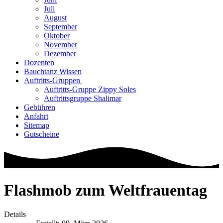
Juli
August
September
Oktober
November
Dezember
Dozenten
Bauchtanz Wissen
Auftritts-Gruppen
Auftritts-Gruppe Zippy Soles
Auftrittsgruppe Shalimar
Gebühren
Anfahrt
Sitemap
Gutscheine
Flashmob zum Weltfrauentag
Details