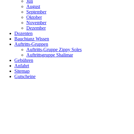
Juli
August
September
Oktober
November
Dezember
Dozenten
Bauchtanz Wissen
Auftritts-Gruppen
Auftritts-Gruppe Zippy Soles
Auftrittsgruppe Shalimar
Gebühren
Anfahrt
Sitemap
Gutscheine