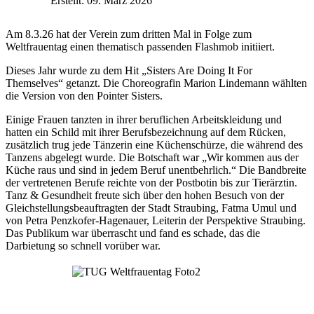
Erstellt: 09. März 2026
Am 8.3.26 hat der Verein zum dritten Mal in Folge zum
Weltfrauentag einen thematisch passenden Flashmob initiiert.
Dieses Jahr wurde zu dem Hit „Sisters Are Doing It For
Themselves“ getanzt. Die Choreografin Marion Lindemann wählten
die Version von den Pointer Sisters.
Einige Frauen tanzten in ihrer beruflichen Arbeitskleidung und
hatten ein Schild mit ihrer Berufsbezeichnung auf dem Rücken,
zusätzlich trug jede Tänzerin eine Küchenschürze, die während des
Tanzens abgelegt wurde. Die Botschaft war „Wir kommen aus der
Küche raus und sind in jedem Beruf unentbehrlich.“ Die Bandbreite
der vertretenen Berufe reichte von der Postbotin bis zur Tierärztin.
Tanz & Gesundheit freute sich über den hohen Besuch von der
Gleichstellungsbeauftragten der Stadt Straubing, Fatma Umul und
von Petra Penzkofer-Hagenauer, Leiterin der Perspektive Straubing.
Das Publikum war überrascht und fand es schade, das die
Darbietung so schnell vorüber war.