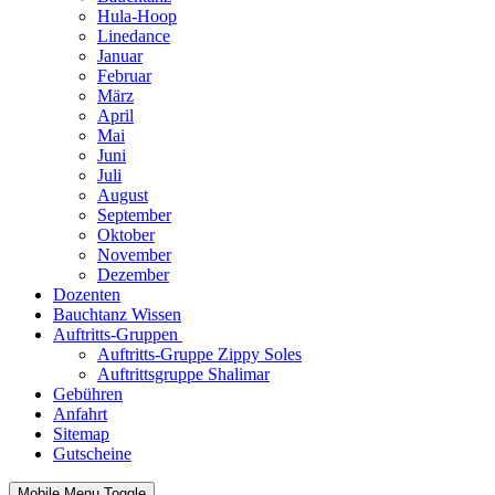
Hula-Hoop
Linedance
Januar
Februar
März
April
Mai
Juni
Juli
August
September
Oktober
November
Dezember
Dozenten
Bauchtanz Wissen
Auftritts-Gruppen
Auftritts-Gruppe Zippy Soles
Auftrittsgruppe Shalimar
Gebühren
Anfahrt
Sitemap
Gutscheine
Mobile Menu Toggle