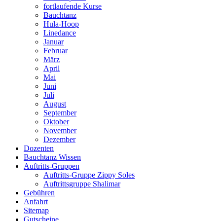
fortlaufende Kurse
Bauchtanz
Hula-Hoop
Linedance
Januar
Februar
März
April
Mai
Juni
Juli
August
September
Oktober
November
Dezember
Dozenten
Bauchtanz Wissen
Auftritts-Gruppen
Auftritts-Gruppe Zippy Soles
Auftrittsgruppe Shalimar
Gebühren
Anfahrt
Sitemap
Gutscheine