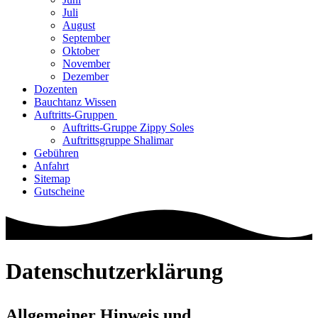
Juli
August
September
Oktober
November
Dezember
Dozenten
Bauchtanz Wissen
Auftritts-Gruppen
Auftritts-Gruppe Zippy Soles
Auftrittsgruppe Shalimar
Gebühren
Anfahrt
Sitemap
Gutscheine
Datenschutzerklärung
Allgemeiner Hinweis und