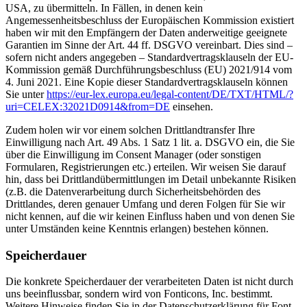
USA, zu übermitteln. In Fällen, in denen kein
Angemessenheitsbeschluss der Europäischen Kommission existiert
haben wir mit den Empfängern der Daten anderweitige geeignete
Garantien im Sinne der Art. 44 ff. DSGVO vereinbart. Dies sind –
sofern nicht anders angegeben – Standardvertragsklauseln der EU-
Kommission gemäß Durchführungsbeschluss (EU) 2021/914 vom
4. Juni 2021. Eine Kopie dieser Standardvertragsklauseln können
Sie unter
https://eur-lex.europa.eu/legal-content/DE/TXT/HTML/?
uri=CELEX:32021D0914&from=DE
einsehen.
Zudem holen wir vor einem solchen Drittlandtransfer Ihre
Einwilligung nach Art. 49 Abs. 1 Satz 1 lit. a. DSGVO ein, die Sie
über die Einwilligung im Consent Manager (oder sonstigen
Formularen, Registrierungen etc.) erteilen. Wir weisen Sie darauf
hin, dass bei Drittlandübermittlungen im Detail unbekannte Risiken
(z.B. die Datenverarbeitung durch Sicherheitsbehörden des
Drittlandes, deren genauer Umfang und deren Folgen für Sie wir
nicht kennen, auf die wir keinen Einfluss haben und von denen Sie
unter Umständen keine Kenntnis erlangen) bestehen können.
Speicherdauer
Die konkrete Speicherdauer der verarbeiteten Daten ist nicht durch
uns beeinflussbar, sondern wird von Fonticons, Inc. bestimmt.
Weitere Hinweise finden Sie in der Datenschutzerklärung für Font