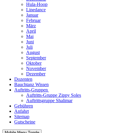
Hula-Hoop
Linedance
Januar
Februar
März
April
Mai
Juni
Juli
August
September
Oktober
November
Dezember
Dozenten
Bauchtanz Wissen
Auftritts-Gruppen
Auftritts-Gruppe Zippy Soles
Auftrittsgruppe Shalimar
Gebühren
Anfahrt
Sitemap
Gutscheine
Mobile Menu Toggle