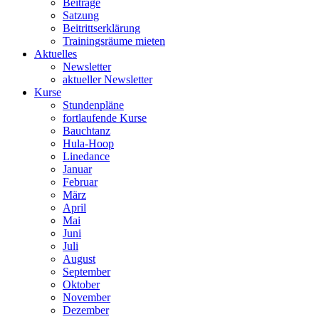
Beiträge
Satzung
Beitrittserklärung
Trainingsräume mieten
Aktuelles
Newsletter
aktueller Newsletter
Kurse
Stundenpläne
fortlaufende Kurse
Bauchtanz
Hula-Hoop
Linedance
Januar
Februar
März
April
Mai
Juni
Juli
August
September
Oktober
November
Dezember