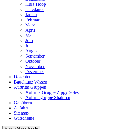
Hula-Hoop
Linedance
Januar
Februar
März
April
Mai
Juni
Juli
August
September
Oktober
November
Dezember
Dozenten
Bauchtanz Wissen
Auftritts-Gruppen
Auftritts-Gruppe Zippy Soles
Auftrittsgruppe Shalimar
Gebühren
Anfahrt
Sitemap
Gutscheine
Mobile Menu Toggle