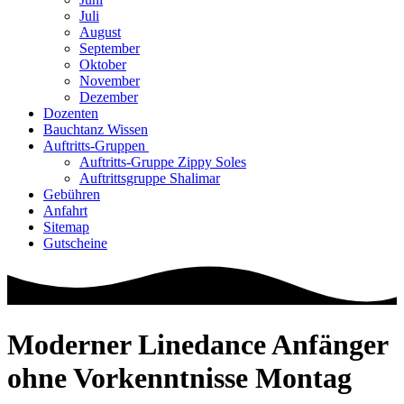
Juli
August
September
Oktober
November
Dezember
Dozenten
Bauchtanz Wissen
Auftritts-Gruppen
Auftritts-Gruppe Zippy Soles
Auftrittsgruppe Shalimar
Gebühren
Anfahrt
Sitemap
Gutscheine
Moderner Linedance Anfänger
ohne Vorkenntnisse Montag