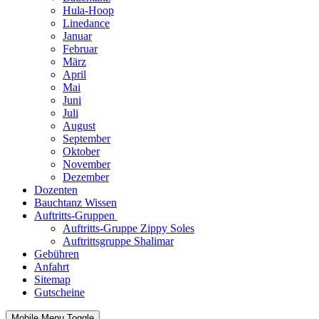
Hula-Hoop
Linedance
Januar
Februar
März
April
Mai
Juni
Juli
August
September
Oktober
November
Dezember
Dozenten
Bauchtanz Wissen
Auftritts-Gruppen
Auftritts-Gruppe Zippy Soles
Auftrittsgruppe Shalimar
Gebühren
Anfahrt
Sitemap
Gutscheine
Mobile Menu Toggle