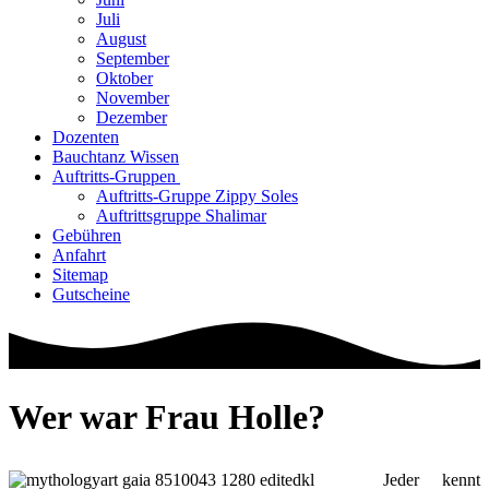
Juli
August
September
Oktober
November
Dezember
Dozenten
Bauchtanz Wissen
Auftritts-Gruppen
Auftritts-Gruppe Zippy Soles
Auftrittsgruppe Shalimar
Gebühren
Anfahrt
Sitemap
Gutscheine
Wer war Frau Holle?
Jeder kennt