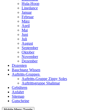
Hula-Hoop
Linedance
Januar
Februar
März
April
Mai
Juni
Juli
August
September
Oktober
November
Dezember
Dozenten
Bauchtanz Wissen
Auftritts-Gruppen
Auftritts-Gruppe Zippy Soles
Auftrittsgruppe Shalimar
Gebühren
Anfahrt
Sitemap
Gutscheine
Mobile Menu Toggle