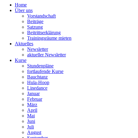
Home
Über uns
Vorstandschaft
Beiträge
Satzung
Beitrittserklärung
Trainingsräume mieten
Aktuelles
Newsletter
aktueller Newsletter
Kurse
Stundenpläne
fortlaufende Kurse
Bauchtanz
Hula-Hoop
Linedance
Januar
Februar
März
April
Mai
Juni
Juli
August
September