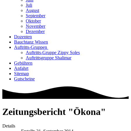
Juli
August
September
Oktober
November
Dezember
Dozenten
Bauchtanz Wissen
Auftritts-Gruppen
Auftritts-Gruppe Zippy Soles
Auftrittsgruppe Shalimar
Gebühren
Anfahrt
Sitemap
Gutscheine
Zeitungsbericht "Ökona"
Details