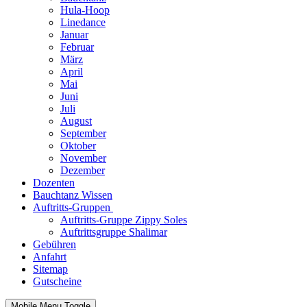
Hula-Hoop
Linedance
Januar
Februar
März
April
Mai
Juni
Juli
August
September
Oktober
November
Dezember
Dozenten
Bauchtanz Wissen
Auftritts-Gruppen
Auftritts-Gruppe Zippy Soles
Auftrittsgruppe Shalimar
Gebühren
Anfahrt
Sitemap
Gutscheine
Mobile Menu Toggle