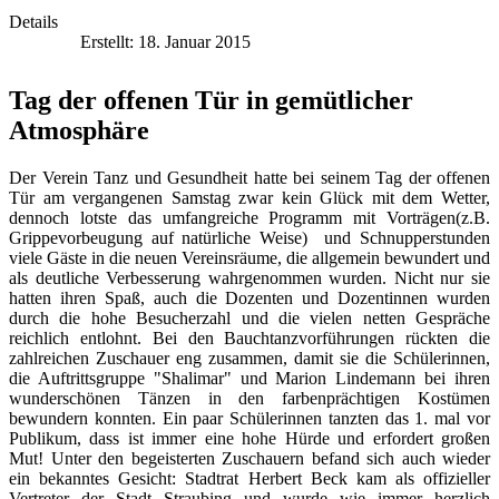
Details
Erstellt: 18. Januar 2015
Tag der offenen Tür in gemütlicher
Atmosphäre
Der Verein Tanz und Gesundheit hatte bei seinem Tag der offenen
Tür am vergangenen Samstag zwar kein Glück mit dem Wetter,
dennoch lotste das umfangreiche Programm mit Vorträgen(z.B.
Grippevorbeugung auf natürliche Weise) und Schnupperstunden
viele Gäste in die neuen Vereinsräume, die allgemein bewundert und
als deutliche Verbesserung wahrgenommen wurden. Nicht nur sie
hatten ihren Spaß, auch die Dozenten und Dozentinnen wurden
durch die hohe Besucherzahl und die vielen netten Gespräche
reichlich entlohnt. Bei den Bauchtanzvorführungen rückten die
zahlreichen Zuschauer eng zusammen, damit sie die Schülerinnen,
die Auftrittsgruppe "Shalimar" und Marion Lindemann bei ihren
wunderschönen Tänzen in den farbenprächtigen Kostümen
bewundern konnten. Ein paar Schülerinnen tanzten das 1. mal vor
Publikum, dass ist immer eine hohe Hürde und erfordert großen
Mut! Unter den begeisterten Zuschauern befand sich auch wieder
ein bekanntes Gesicht: Stadtrat Herbert Beck kam als offizieller
Vertreter der Stadt Straubing und wurde wie immer herzlich