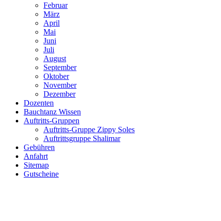
Februar
März
April
Mai
Juni
Juli
August
September
Oktober
November
Dezember
Dozenten
Bauchtanz Wissen
Auftritts-Gruppen
Auftritts-Gruppe Zippy Soles
Auftrittsgruppe Shalimar
Gebühren
Anfahrt
Sitemap
Gutscheine